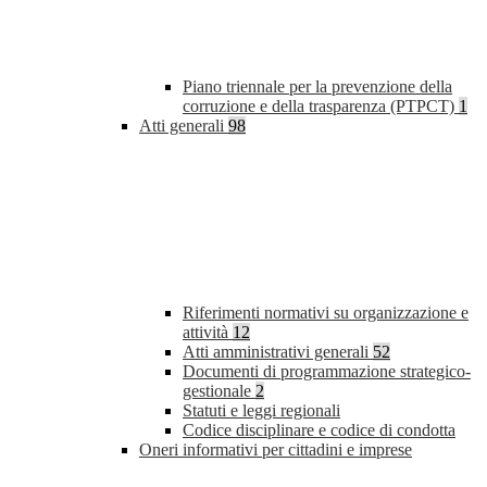
Piano triennale per la prevenzione della
corruzione e della trasparenza (PTPCT)
1
Atti generali
98
Riferimenti normativi su organizzazione e
attività
12
Atti amministrativi generali
52
Documenti di programmazione strategico-
gestionale
2
Statuti e leggi regionali
Codice disciplinare e codice di condotta
Oneri informativi per cittadini e imprese