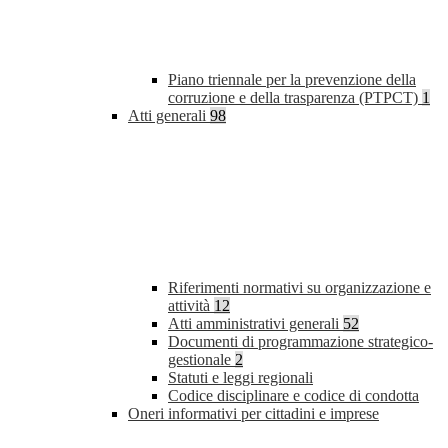
Piano triennale per la prevenzione della
corruzione e della trasparenza (PTPCT)
1
Atti generali
98
Riferimenti normativi su organizzazione e
attività
12
Atti amministrativi generali
52
Documenti di programmazione strategico-
gestionale
2
Statuti e leggi regionali
Codice disciplinare e codice di condotta
Oneri informativi per cittadini e imprese