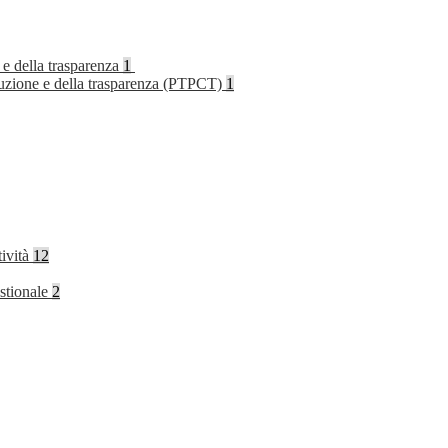
 e della trasparenza
1
rruzione e della trasparenza (PTPCT)
1
tività
12
stionale
2