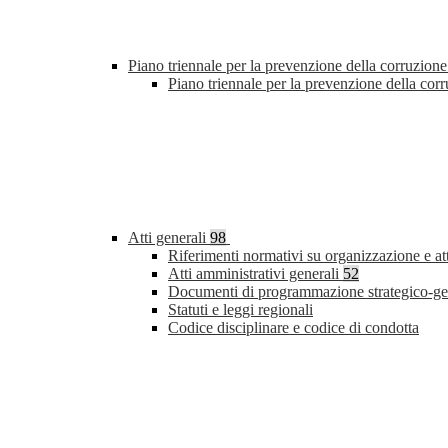
Piano triennale per la prevenzione della corruzione
Piano triennale per la prevenzione della co
Atti generali
98
Riferimenti normativi su organizzazione e at
Atti amministrativi generali
52
Documenti di programmazione strategico-ge
Statuti e leggi regionali
Codice disciplinare e codice di condotta