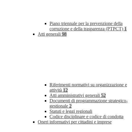
Piano triennale per la prevenzione della
corruzione e della trasparenza (PTPCT)
1
Atti generali
98
Riferimenti normativi su organizzazione e
attività
12
Atti amministrativi generali
52
Documenti di programmazione strategico-
gestionale
2
Statuti e leggi regionali
Codice disciplinare e codice di condotta
Oneri informativi per cittadini e imprese