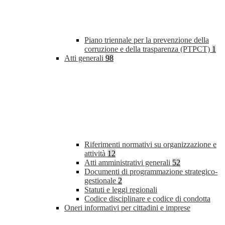
Piano triennale per la prevenzione della
corruzione e della trasparenza (PTPCT)
1
Atti generali
98
Riferimenti normativi su organizzazione e
attività
12
Atti amministrativi generali
52
Documenti di programmazione strategico-
gestionale
2
Statuti e leggi regionali
Codice disciplinare e codice di condotta
Oneri informativi per cittadini e imprese