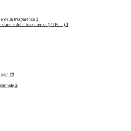
 e della trasparenza
1
rruzione e della trasparenza (PTPCT)
1
tività
12
stionale
2