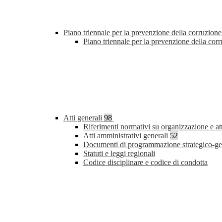
Piano triennale per la prevenzione della corruzione
Piano triennale per la prevenzione della co
Atti generali
98
Riferimenti normativi su organizzazione e at
Atti amministrativi generali
52
Documenti di programmazione strategico-ge
Statuti e leggi regionali
Codice disciplinare e codice di condotta