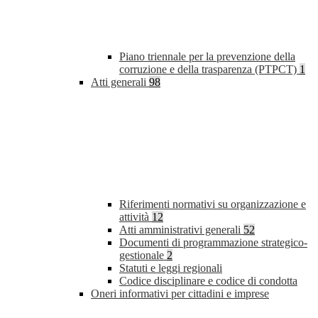
Piano triennale per la prevenzione della
corruzione e della trasparenza (PTPCT)
1
Atti generali
98
Riferimenti normativi su organizzazione e
attività
12
Atti amministrativi generali
52
Documenti di programmazione strategico-
gestionale
2
Statuti e leggi regionali
Codice disciplinare e codice di condotta
Oneri informativi per cittadini e imprese