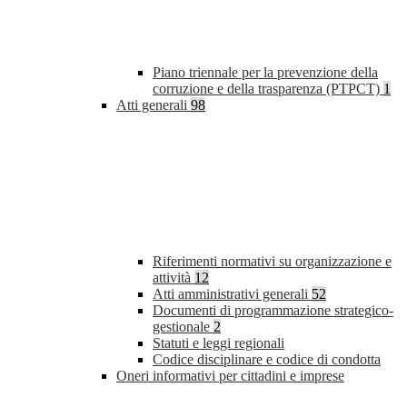
Piano triennale per la prevenzione della
corruzione e della trasparenza (PTPCT)
1
Atti generali
98
Riferimenti normativi su organizzazione e
attività
12
Atti amministrativi generali
52
Documenti di programmazione strategico-
gestionale
2
Statuti e leggi regionali
Codice disciplinare e codice di condotta
Oneri informativi per cittadini e imprese