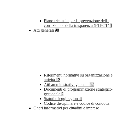
Piano triennale per la prevenzione della
corruzione e della trasparenza (PTPCT)
1
Atti generali
98
Riferimenti normativi su organizzazione e
attività
12
Atti amministrativi generali
52
Documenti di programmazione strategico-
gestionale
2
Statuti e leggi regionali
Codice disciplinare e codice di condotta
Oneri informativi per cittadini e imprese