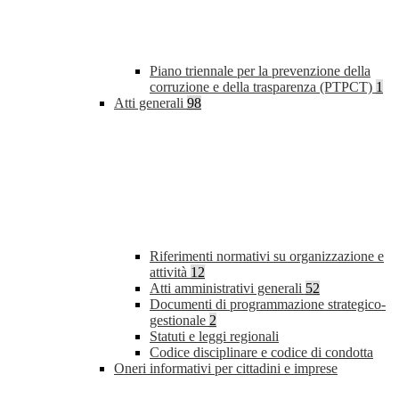
Piano triennale per la prevenzione della
corruzione e della trasparenza (PTPCT)
1
Atti generali
98
Riferimenti normativi su organizzazione e
attività
12
Atti amministrativi generali
52
Documenti di programmazione strategico-
gestionale
2
Statuti e leggi regionali
Codice disciplinare e codice di condotta
Oneri informativi per cittadini e imprese