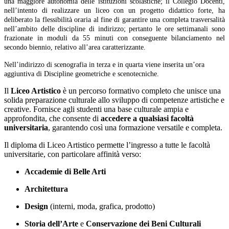
una maggiore autonomia delle istituzioni scolastiche; il Collegio Docenti,
nell’intento di realizzare un liceo con un progetto didattico forte, ha
deliberato la flessibilità oraria al fine di garantire una completa trasversalità
nell’ambito delle discipline di indirizzo; pertanto le ore settimanali sono
frazionate in moduli da 55 minuti con conseguente bilanciamento nel
secondo biennio, relativo all’area caratterizzante.
Nell’indirizzo di scenografia in terza e in quarta viene inserita un’ora
aggiuntiva di Discipline geometriche e scenotecniche.
Il
Liceo Artistico
è un percorso formativo completo che unisce una
solida preparazione culturale allo sviluppo di competenze artistiche e
creative. Fornisce agli studenti una base culturale ampia e
approfondita, che consente di
accedere a qualsiasi facoltà
universitaria
, garantendo così una formazione versatile e completa.
Il diploma di Liceo Artistico permette l’ingresso a tutte le facoltà
universitarie, con particolare affinità verso:
Accademie di Belle Arti
Architettura
Design
(interni, moda, grafica, prodotto)
Storia dell’Arte
e
Conservazione dei Beni Culturali