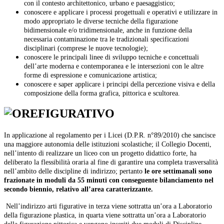
con il contesto architettonico, urbano e paesaggistico;
conoscere e applicare i processi progettuali e operativi e utilizzare in
modo appropriato le diverse tecniche della figurazione
bidimensionale e/o tridimensionale, anche in funzione della
necessaria contaminazione tra le tradizionali specificazioni
disciplinari (comprese le nuove tecnologie);
conoscere le principali linee di sviluppo tecniche e concettuali
dell’arte moderna e contemporanea e le intersezioni con le altre
forme di espressione e comunicazione artistica;
conoscere e saper applicare i principi della percezione visiva e della
composizione della forma grafica, pittorica e scultorea.
In applicazione al regolamento per i Licei (D.P.R. n°89/2010) che sancisce
una maggiore autonomia delle istituzioni scolastiche; il Collegio Docenti,
nell’intento di realizzare un liceo con un progetto didattico forte, ha
deliberato la flessibilità oraria al fine di garantire una completa trasversalità
nell’ambito delle discipline di indirizzo; pertanto
le ore settimanali sono
frazionate in moduli da 55 minuti con conseguente
bilanciamento nel
secondo biennio, relativo all’area caratterizzante.
Nell’indirizzo arti figurative in terza viene sottratta un’ora a Laboratorio
della figurazione plastica, in quarta viene sottratta un’ora a Laboratorio