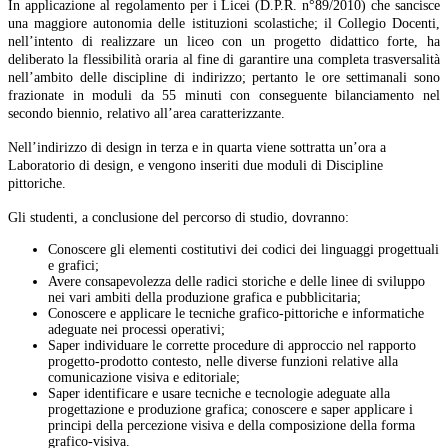
In applicazione al regolamento per i Licei (D.P.R. n°89/2010) che sancisce
una maggiore autonomia delle istituzioni scolastiche; il Collegio Docenti,
nell’intento di realizzare un liceo con un progetto didattico forte, ha
deliberato la flessibilità oraria al fine di garantire una completa trasversalità
nell’ambito delle discipline di indirizzo; pertanto le ore settimanali sono
frazionate in moduli da 55 minuti con conseguente bilanciamento nel
secondo biennio, relativo all’area caratterizzante.
Nell’indirizzo di design in terza e in quarta viene sottratta un’ora a
Laboratorio di design, e vengono inseriti due moduli di Discipline
pittoriche.
Gli studenti, a conclusione del percorso di studio, dovranno:
Conoscere gli elementi costitutivi dei codici dei linguaggi progettuali
e grafici;
Avere consapevolezza delle radici storiche e delle linee di sviluppo
nei vari ambiti della produzione grafica e pubblicitaria;
Conoscere e applicare le tecniche grafico-pittoriche e informatiche
adeguate nei processi operativi;
Saper individuare le corrette procedure di approccio nel rapporto
progetto-prodotto contesto, nelle diverse funzioni relative alla
comunicazione visiva e editoriale;
Saper identificare e usare tecniche e tecnologie adeguate alla
progettazione e produzione grafica; conoscere e saper applicare i
principi della percezione visiva e della composizione della forma
grafico-visiva.