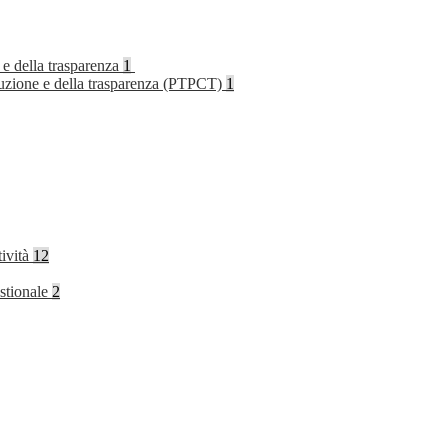
 e della trasparenza
1
rruzione e della trasparenza (PTPCT)
1
tività
12
stionale
2