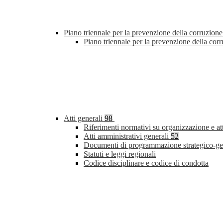
Piano triennale per la prevenzione della corruzione
Piano triennale per la prevenzione della co
Atti generali
98
Riferimenti normativi su organizzazione e at
Atti amministrativi generali
52
Documenti di programmazione strategico-ge
Statuti e leggi regionali
Codice disciplinare e codice di condotta