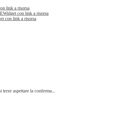
on link a risorsa
Widget con link a risorsa
t con link a risorsa
e aspettare la conferma...