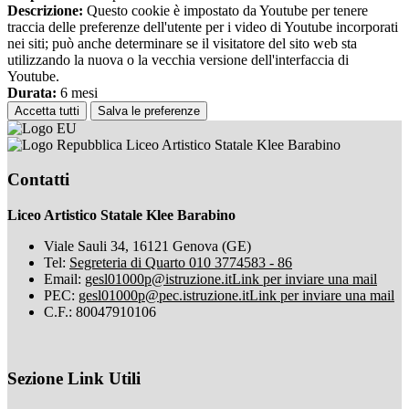
Descrizione:
Questo cookie è impostato da Youtube per tenere
traccia delle preferenze dell'utente per i video di Youtube incorporati
nei siti; può anche determinare se il visitatore del sito web sta
utilizzando la nuova o la vecchia versione dell'interfaccia di
Youtube.
Durata:
6 mesi
Accetta tutti
Salva le preferenze
Liceo Artistico Statale Klee Barabino
Contatti
Liceo Artistico Statale Klee Barabino
Viale Sauli 34, 16121 Genova (GE)
Tel:
Segreteria di Quarto 010 3774583 - 86
Email:
gesl01000p@istruzione.it
Link per inviare una mail
PEC:
gesl01000p@pec.istruzione.it
Link per inviare una mail
C.F.: 80047910106
Sezione Link Utili