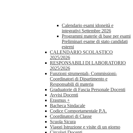
Calendario esami idoneità e
integrativi Settembre 2026
Programmi materie di base per esami
Preliminari esame di stato candidati
esterni
CALENDARIO SCOLASTICO
2025/2026
RESPONSABILI DI LABORATORIO
2025/2026
Funzioni strumentali- Commissioni-
Coordinatori di Dipartimento e
Responsabili di materia
Graduatorie di Fascia Personale Docenti
Avvisi Docenti
Erasmus +
Bacheca Sindacale
Codice Comportamentale P.A.
Coordinatori di Classe
Scuola Sicura
Viaggi Istruzione e visite di un giorno
Circolari Docenti