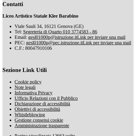
Contatti
Liceo Artistico Statale Klee Barabino
Viale Sauli 34, 16121 Genova (GE)
Tel:
Segreteria di Quarto 010 3774583 - 86
Email:
gesl01000p@istruzione.it
Link per inviare una mail
PEC:
gesl01000p@pec.istruzione.it
Link per inviare una mail
C.F.: 80047910106
Sezione Link Utili
Cookie policy
Note legali
Informativa Privacy
Ufficio Relazioni con il Pubblico
Dichiarazione di accessibilità
Obiettivi di accessibilità
Whistleblowing
Gestione consensi cookie
Amministrazione trasparente
Pagina visualizzata
12663
volte