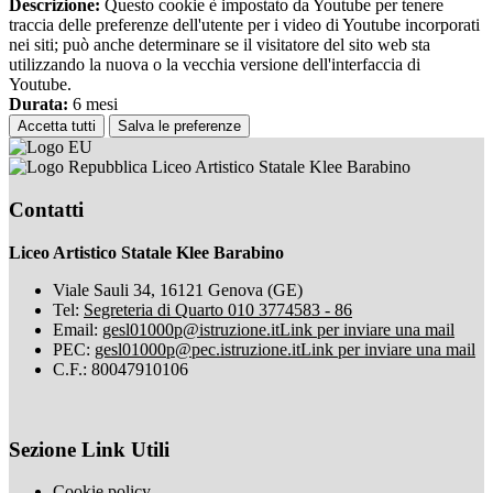
Descrizione:
Questo cookie è impostato da Youtube per tenere
traccia delle preferenze dell'utente per i video di Youtube incorporati
nei siti; può anche determinare se il visitatore del sito web sta
utilizzando la nuova o la vecchia versione dell'interfaccia di
Youtube.
Durata:
6 mesi
Accetta tutti
Salva le preferenze
Liceo Artistico Statale Klee Barabino
Contatti
Liceo Artistico Statale Klee Barabino
Viale Sauli 34, 16121 Genova (GE)
Tel:
Segreteria di Quarto 010 3774583 - 86
Email:
gesl01000p@istruzione.it
Link per inviare una mail
PEC:
gesl01000p@pec.istruzione.it
Link per inviare una mail
C.F.: 80047910106
Sezione Link Utili
Cookie policy