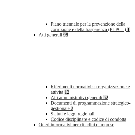
Piano triennale per la prevenzione della
corruzione e della trasparenza (PTPCT)
1
Atti generali
98
Riferimenti normativi su organizzazione e
attività
12
Atti amministrativi generali
52
Documenti di programmazione strategico-
gestionale
2
Statuti e leggi regionali
Codice disciplinare e codice di condotta
Oneri informativi per cittadini e imprese