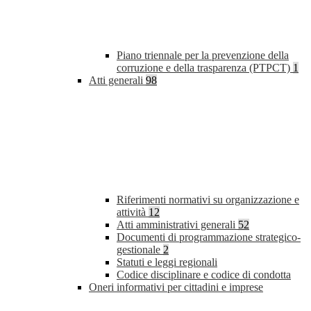
Piano triennale per la prevenzione della
corruzione e della trasparenza (PTPCT)
1
Atti generali
98
Riferimenti normativi su organizzazione e
attività
12
Atti amministrativi generali
52
Documenti di programmazione strategico-
gestionale
2
Statuti e leggi regionali
Codice disciplinare e codice di condotta
Oneri informativi per cittadini e imprese