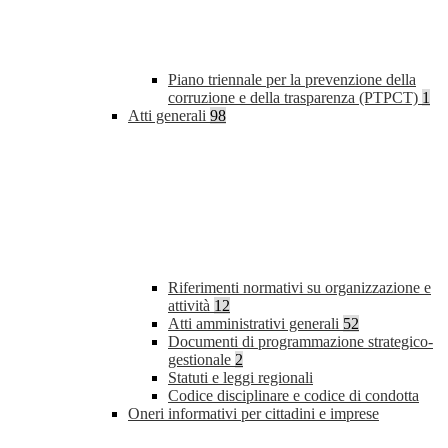
Piano triennale per la prevenzione della
corruzione e della trasparenza (PTPCT)
1
Atti generali
98
Riferimenti normativi su organizzazione e
attività
12
Atti amministrativi generali
52
Documenti di programmazione strategico-
gestionale
2
Statuti e leggi regionali
Codice disciplinare e codice di condotta
Oneri informativi per cittadini e imprese