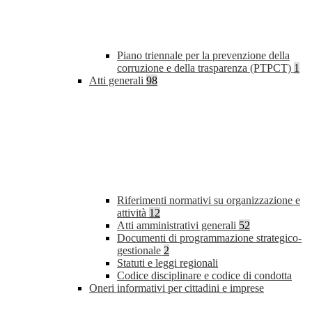
Piano triennale per la prevenzione della
corruzione e della trasparenza (PTPCT)
1
Atti generali
98
Riferimenti normativi su organizzazione e
attività
12
Atti amministrativi generali
52
Documenti di programmazione strategico-
gestionale
2
Statuti e leggi regionali
Codice disciplinare e codice di condotta
Oneri informativi per cittadini e imprese