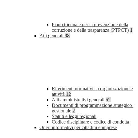
Piano triennale per la prevenzione della
corruzione e della trasparenza (PTPCT)
1
Atti generali
98
Riferimenti normativi su organizzazione e
attività
12
Atti amministrativi generali
52
Documenti di programmazione strategico-
gestionale
2
Statuti e leggi regionali
Codice disciplinare e codice di condotta
Oneri informativi per cittadini e imprese