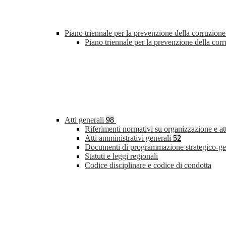
Piano triennale per la prevenzione della corruzione
Piano triennale per la prevenzione della co
Atti generali
98
Riferimenti normativi su organizzazione e at
Atti amministrativi generali
52
Documenti di programmazione strategico-ge
Statuti e leggi regionali
Codice disciplinare e codice di condotta