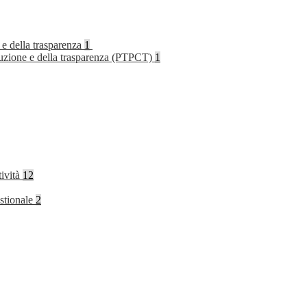
 e della trasparenza
1
rruzione e della trasparenza (PTPCT)
1
tività
12
stionale
2