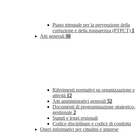
Piano triennale per la prevenzione della
corruzione e della trasparenza (PTPCT)
1
Atti generali
98
Riferimenti normativi su organizzazione e
attività
12
Atti amministrativi generali
52
Documenti di programmazione strategico-
gestionale
2
Statuti e leggi regionali
Codice disciplinare e codice di condotta
Oneri informativi per cittadini e imprese