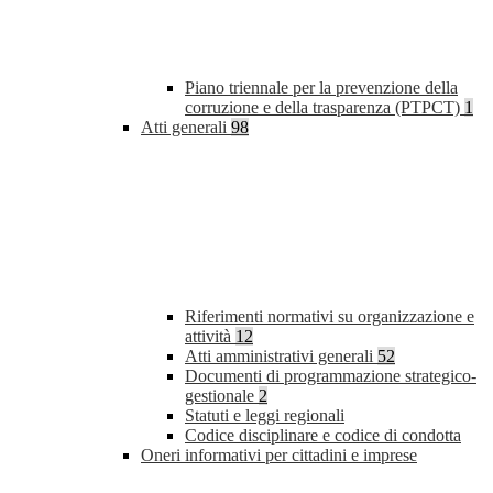
Piano triennale per la prevenzione della
corruzione e della trasparenza (PTPCT)
1
Atti generali
98
Riferimenti normativi su organizzazione e
attività
12
Atti amministrativi generali
52
Documenti di programmazione strategico-
gestionale
2
Statuti e leggi regionali
Codice disciplinare e codice di condotta
Oneri informativi per cittadini e imprese