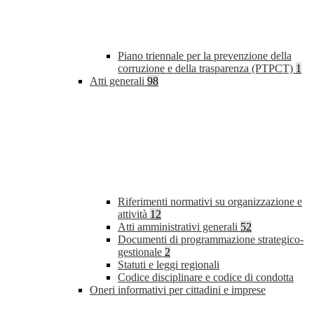
Piano triennale per la prevenzione della
corruzione e della trasparenza (PTPCT)
1
Atti generali
98
Riferimenti normativi su organizzazione e
attività
12
Atti amministrativi generali
52
Documenti di programmazione strategico-
gestionale
2
Statuti e leggi regionali
Codice disciplinare e codice di condotta
Oneri informativi per cittadini e imprese