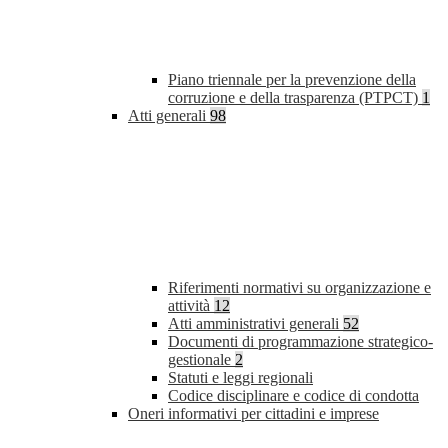
Piano triennale per la prevenzione della
corruzione e della trasparenza (PTPCT)
1
Atti generali
98
Riferimenti normativi su organizzazione e
attività
12
Atti amministrativi generali
52
Documenti di programmazione strategico-
gestionale
2
Statuti e leggi regionali
Codice disciplinare e codice di condotta
Oneri informativi per cittadini e imprese