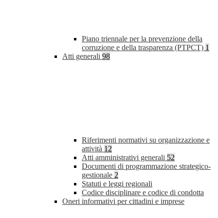
Piano triennale per la prevenzione della
corruzione e della trasparenza (PTPCT)
1
Atti generali
98
Riferimenti normativi su organizzazione e
attività
12
Atti amministrativi generali
52
Documenti di programmazione strategico-
gestionale
2
Statuti e leggi regionali
Codice disciplinare e codice di condotta
Oneri informativi per cittadini e imprese