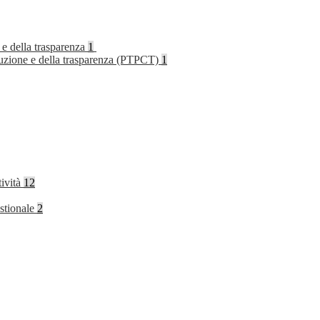
 e della trasparenza
1
rruzione e della trasparenza (PTPCT)
1
tività
12
stionale
2