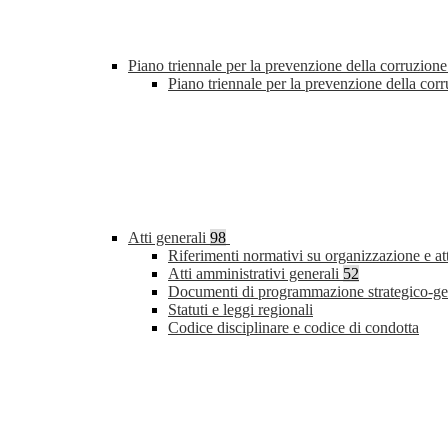
Piano triennale per la prevenzione della corruzione
Piano triennale per la prevenzione della co
Atti generali
98
Riferimenti normativi su organizzazione e at
Atti amministrativi generali
52
Documenti di programmazione strategico-ge
Statuti e leggi regionali
Codice disciplinare e codice di condotta