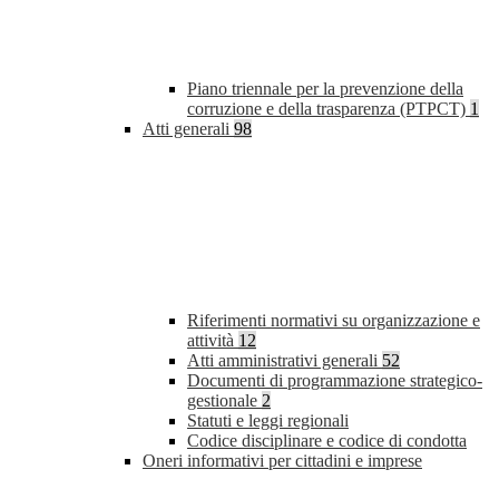
Piano triennale per la prevenzione della
corruzione e della trasparenza (PTPCT)
1
Atti generali
98
Riferimenti normativi su organizzazione e
attività
12
Atti amministrativi generali
52
Documenti di programmazione strategico-
gestionale
2
Statuti e leggi regionali
Codice disciplinare e codice di condotta
Oneri informativi per cittadini e imprese