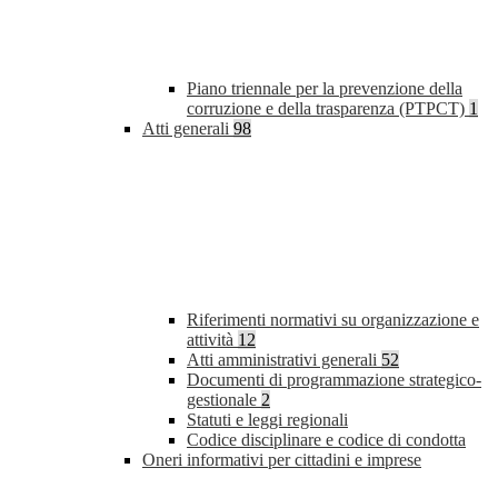
Piano triennale per la prevenzione della
corruzione e della trasparenza (PTPCT)
1
Atti generali
98
Riferimenti normativi su organizzazione e
attività
12
Atti amministrativi generali
52
Documenti di programmazione strategico-
gestionale
2
Statuti e leggi regionali
Codice disciplinare e codice di condotta
Oneri informativi per cittadini e imprese