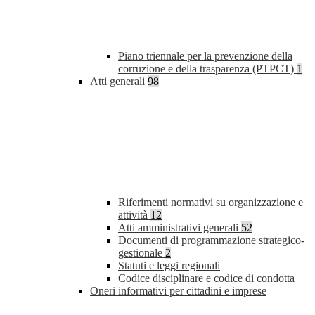
Piano triennale per la prevenzione della
corruzione e della trasparenza (PTPCT)
1
Atti generali
98
Riferimenti normativi su organizzazione e
attività
12
Atti amministrativi generali
52
Documenti di programmazione strategico-
gestionale
2
Statuti e leggi regionali
Codice disciplinare e codice di condotta
Oneri informativi per cittadini e imprese