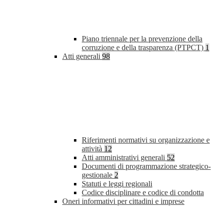
Piano triennale per la prevenzione della
corruzione e della trasparenza (PTPCT)
1
Atti generali
98
Riferimenti normativi su organizzazione e
attività
12
Atti amministrativi generali
52
Documenti di programmazione strategico-
gestionale
2
Statuti e leggi regionali
Codice disciplinare e codice di condotta
Oneri informativi per cittadini e imprese