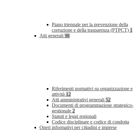
Piano triennale per la prevenzione della
corruzione e della trasparenza (PTPCT)
1
Atti generali
98
Riferimenti normativi su organizzazione e
attività
12
Atti amministrativi generali
52
Documenti di programmazione strategico-
gestionale
2
Statuti e leggi regionali
Codice disciplinare e codice di condotta
Oneri informativi per cittadini e imprese