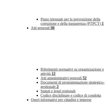
Piano triennale per la prevenzione della
corruzione e della trasparenza (PTPCT)
1
Atti generali
98
Riferimenti normativi su organizzazione e
attività
12
Atti amministrativi generali
52
Documenti di programmazione strategico-
gestionale
2
Statuti e leggi regionali
Codice disciplinare e codice di condotta
Oneri informativi per cittadini e imprese