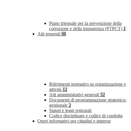
Piano triennale per la prevenzione della
corruzione e della trasparenza (PTPCT)
1
Atti generali
98
Riferimenti normativi su organizzazione e
attività
12
Atti amministrativi generali
52
Documenti di programmazione strategico-
gestionale
2
Statuti e leggi regionali
Codice disciplinare e codice di condotta
Oneri informativi per cittadini e imprese