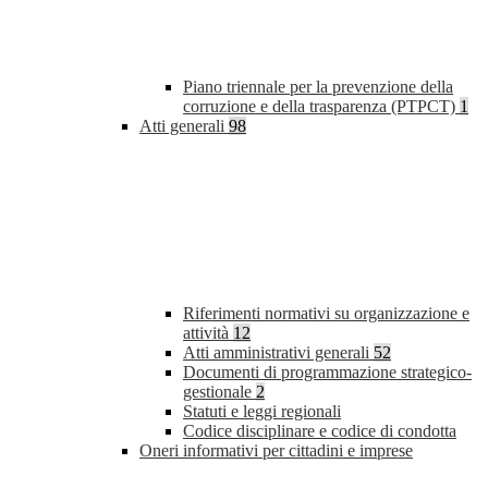
Piano triennale per la prevenzione della
corruzione e della trasparenza (PTPCT)
1
Atti generali
98
Riferimenti normativi su organizzazione e
attività
12
Atti amministrativi generali
52
Documenti di programmazione strategico-
gestionale
2
Statuti e leggi regionali
Codice disciplinare e codice di condotta
Oneri informativi per cittadini e imprese