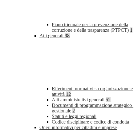
Piano triennale per la prevenzione della
corruzione e della trasparenza (PTPCT)
1
Atti generali
98
Riferimenti normativi su organizzazione e
attività
12
Atti amministrativi generali
52
Documenti di programmazione strategico-
gestionale
2
Statuti e leggi regionali
Codice disciplinare e codice di condotta
Oneri informativi per cittadini e imprese