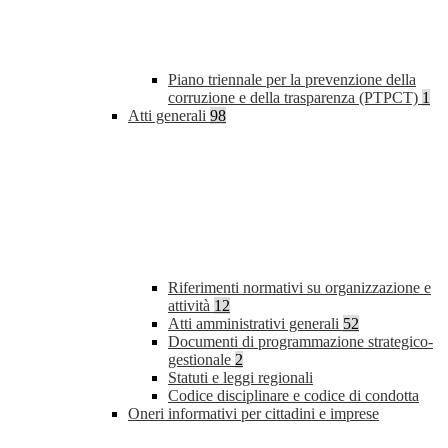
Piano triennale per la prevenzione della
corruzione e della trasparenza (PTPCT)
1
Atti generali
98
Riferimenti normativi su organizzazione e
attività
12
Atti amministrativi generali
52
Documenti di programmazione strategico-
gestionale
2
Statuti e leggi regionali
Codice disciplinare e codice di condotta
Oneri informativi per cittadini e imprese