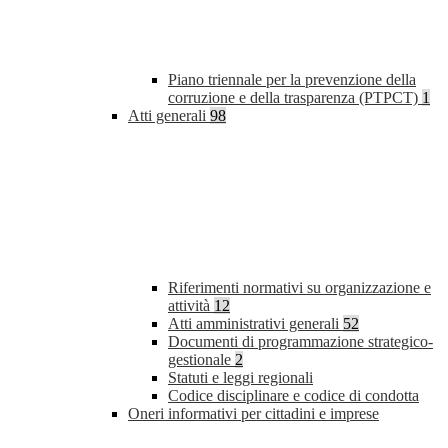
Piano triennale per la prevenzione della
corruzione e della trasparenza (PTPCT)
1
Atti generali
98
Riferimenti normativi su organizzazione e
attività
12
Atti amministrativi generali
52
Documenti di programmazione strategico-
gestionale
2
Statuti e leggi regionali
Codice disciplinare e codice di condotta
Oneri informativi per cittadini e imprese