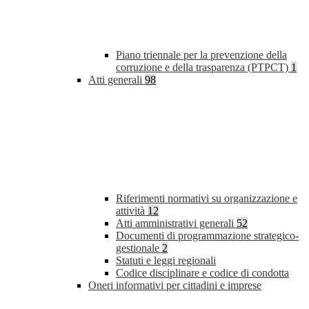
Piano triennale per la prevenzione della
corruzione e della trasparenza (PTPCT)
1
Atti generali
98
Riferimenti normativi su organizzazione e
attività
12
Atti amministrativi generali
52
Documenti di programmazione strategico-
gestionale
2
Statuti e leggi regionali
Codice disciplinare e codice di condotta
Oneri informativi per cittadini e imprese