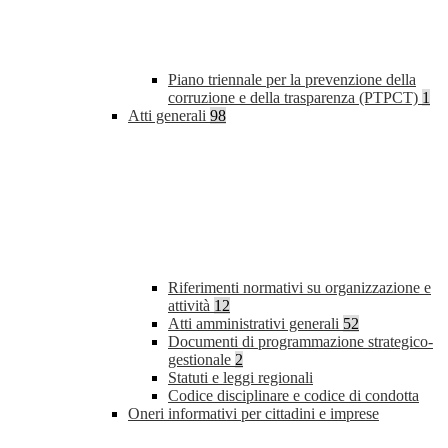
Piano triennale per la prevenzione della
corruzione e della trasparenza (PTPCT)
1
Atti generali
98
Riferimenti normativi su organizzazione e
attività
12
Atti amministrativi generali
52
Documenti di programmazione strategico-
gestionale
2
Statuti e leggi regionali
Codice disciplinare e codice di condotta
Oneri informativi per cittadini e imprese