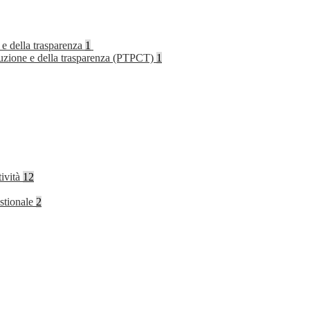
 e della trasparenza
1
rruzione e della trasparenza (PTPCT)
1
tività
12
stionale
2