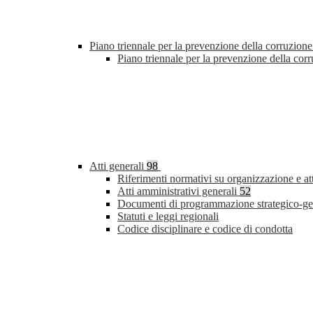
Piano triennale per la prevenzione della corruzione
Piano triennale per la prevenzione della co
Atti generali
98
Riferimenti normativi su organizzazione e at
Atti amministrativi generali
52
Documenti di programmazione strategico-ge
Statuti e leggi regionali
Codice disciplinare e codice di condotta