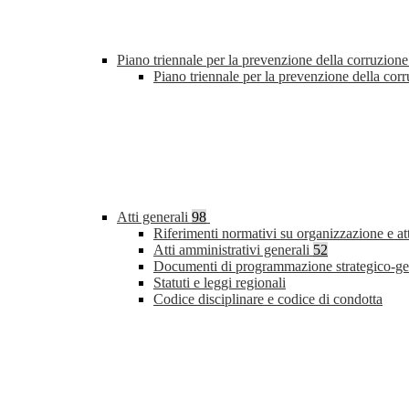
Piano triennale per la prevenzione della corruzione
Piano triennale per la prevenzione della co
Atti generali
98
Riferimenti normativi su organizzazione e at
Atti amministrativi generali
52
Documenti di programmazione strategico-ge
Statuti e leggi regionali
Codice disciplinare e codice di condotta