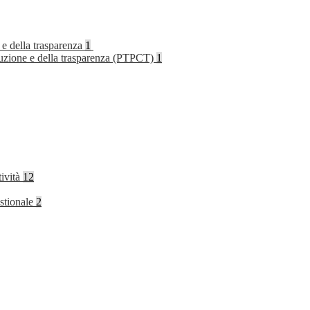
 e della trasparenza
1
rruzione e della trasparenza (PTPCT)
1
tività
12
stionale
2