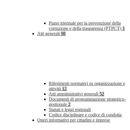
Piano triennale per la prevenzione della
corruzione e della trasparenza (PTPCT)
1
Atti generali
98
Riferimenti normativi su organizzazione e
attività
12
Atti amministrativi generali
52
Documenti di programmazione strategico-
gestionale
2
Statuti e leggi regionali
Codice disciplinare e codice di condotta
Oneri informativi per cittadini e imprese