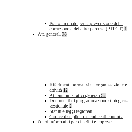
Piano triennale per la prevenzione della
corruzione e della trasparenza (PTPCT)
1
Atti generali
98
Riferimenti normativi su organizzazione e
attività
12
Atti amministrativi generali
52
Documenti di programmazione strategico-
gestionale
2
Statuti e leggi regionali
Codice disciplinare e codice di condotta
Oneri informativi per cittadini e imprese