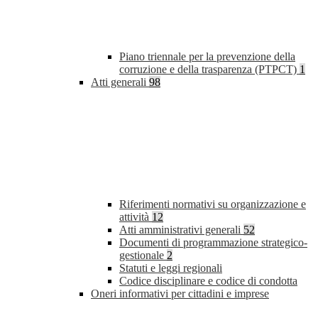
Piano triennale per la prevenzione della
corruzione e della trasparenza (PTPCT)
1
Atti generali
98
Riferimenti normativi su organizzazione e
attività
12
Atti amministrativi generali
52
Documenti di programmazione strategico-
gestionale
2
Statuti e leggi regionali
Codice disciplinare e codice di condotta
Oneri informativi per cittadini e imprese