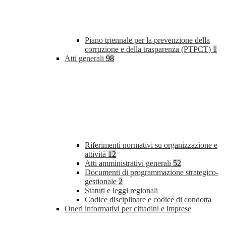
Piano triennale per la prevenzione della
corruzione e della trasparenza (PTPCT)
1
Atti generali
98
Riferimenti normativi su organizzazione e
attività
12
Atti amministrativi generali
52
Documenti di programmazione strategico-
gestionale
2
Statuti e leggi regionali
Codice disciplinare e codice di condotta
Oneri informativi per cittadini e imprese