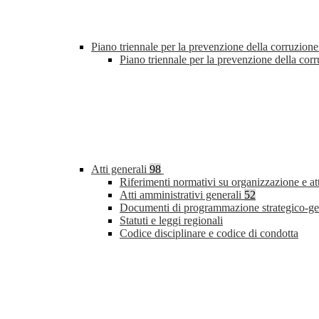
Piano triennale per la prevenzione della corruzione
Piano triennale per la prevenzione della co
Atti generali
98
Riferimenti normativi su organizzazione e at
Atti amministrativi generali
52
Documenti di programmazione strategico-ge
Statuti e leggi regionali
Codice disciplinare e codice di condotta