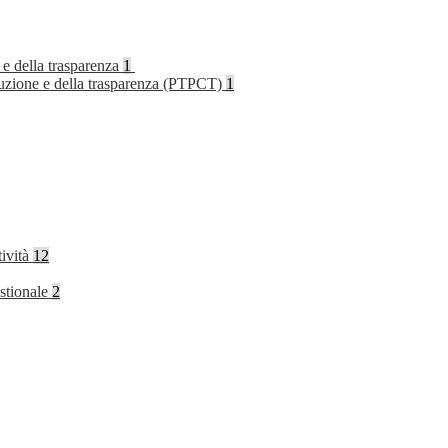
 e della trasparenza
1
rruzione e della trasparenza (PTPCT)
1
tività
12
stionale
2