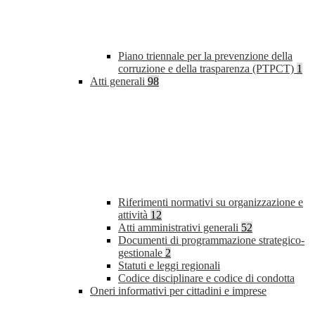
Piano triennale per la prevenzione della
corruzione e della trasparenza (PTPCT)
1
Atti generali
98
Riferimenti normativi su organizzazione e
attività
12
Atti amministrativi generali
52
Documenti di programmazione strategico-
gestionale
2
Statuti e leggi regionali
Codice disciplinare e codice di condotta
Oneri informativi per cittadini e imprese