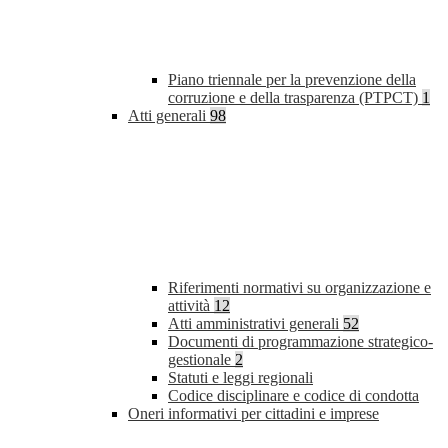
Piano triennale per la prevenzione della
corruzione e della trasparenza (PTPCT)
1
Atti generali
98
Riferimenti normativi su organizzazione e
attività
12
Atti amministrativi generali
52
Documenti di programmazione strategico-
gestionale
2
Statuti e leggi regionali
Codice disciplinare e codice di condotta
Oneri informativi per cittadini e imprese